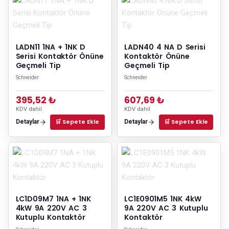
LADN11 1NA + 1NK D
LADN40 4 NA D Serisi
Serisi Kontaktör Önüne
Kontaktör Önüne
Geçmeli Tip
Geçmeli Tip
Schneider
Schneider
395,52 ₺
607,69 ₺
KDV dahil
KDV dahil
🛒 Sepete Ekle
🛒 Sepete Ekle
Detaylar
Detaylar
LC1D09M7 1NA + 1NK
LC1E0901M5 1NK 4kW
4kW 9A 220V AC 3
9A 220V AC 3 Kutuplu
Kutuplu Kontaktör
Kontaktör