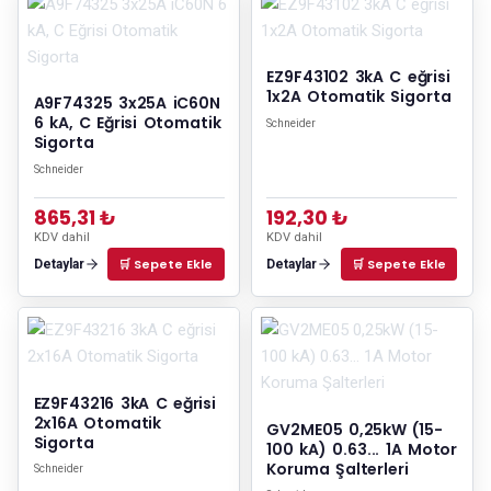
EZ9F43102 3kA C eğrisi
1x2A Otomatik Sigorta
A9F74325 3x25A iC60N
6 kA, C Eğrisi Otomatik
Schneider
Sigorta
Schneider
865,31 ₺
192,30 ₺
KDV dahil
KDV dahil
🛒 Sepete Ekle
🛒 Sepete Ekle
Detaylar
Detaylar
EZ9F43216 3kA C eğrisi
2x16A Otomatik
GV2ME05 0,25kW (15-
Sigorta
100 kA) 0.63... 1A Motor
Koruma Şalterleri
Schneider