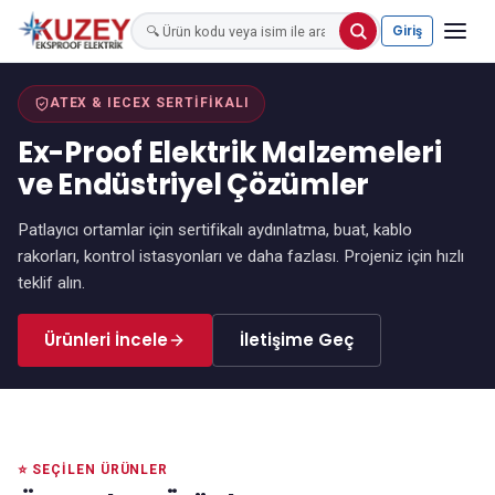
⭐ ÖNE ÇIKAN
⭐ ÖNE ÇIKAN
⭐ ÖNE ÇIKAN
⭐ ÖNE ÇIKAN
⭐ ÖNE ÇIKAN
⭐ ÖNE ÇIKAN
⭐ ÖNE ÇIKAN
⭐ ÖNE ÇIKAN
⭐ ÖNE ÇIKAN
⭐ ÖNE ÇIKAN
⭐ ÖNE ÇIKAN
⭐ ÖNE ÇIKAN
Giriş
ATEX & IECEX SERTIFIKALI
Ex-Proof Elektrik Malzemeleri
ve Endüstriyel Çözümler
Patlayıcı ortamlar için sertifikalı aydınlatma, buat, kablo
rakorları, kontrol istasyonları ve daha fazlası. Projeniz için hızlı
teklif alın.
Ürünleri İncele
İletişime Geç
⭐ SEÇILEN ÜRÜNLER