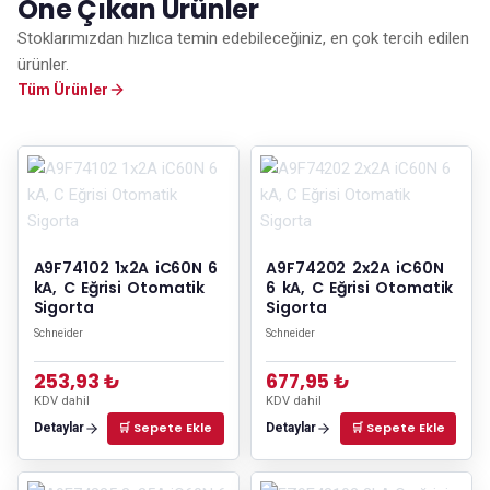
Öne Çıkan Ürünler
Stoklarımızdan hızlıca temin edebileceğiniz, en çok tercih edilen
ürünler.
Tüm Ürünler
A9F74102 1x2A iC60N 6
A9F74202 2x2A iC60N
kA, C Eğrisi Otomatik
6 kA, C Eğrisi Otomatik
Sigorta
Sigorta
Schneider
Schneider
253,93 ₺
677,95 ₺
KDV dahil
KDV dahil
🛒 Sepete Ekle
🛒 Sepete Ekle
Detaylar
Detaylar