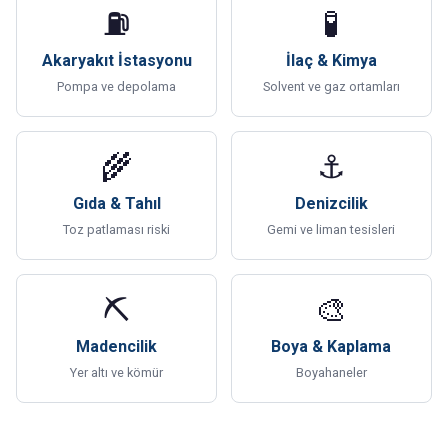
⛽
🧪
Akaryakıt İstasyonu
İlaç & Kimya
Pompa ve depolama
Solvent ve gaz ortamları
🌾
⚓
Gıda & Tahıl
Denizcilik
Toz patlaması riski
Gemi ve liman tesisleri
⛏
🎨
Madencilik
Boya & Kaplama
Yer altı ve kömür
Boyahaneler