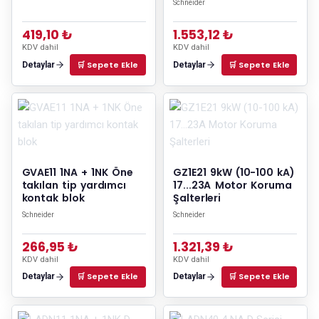
Schneider
419,10 ₺
1.553,12 ₺
KDV dahil
KDV dahil
🛒 Sepete Ekle
🛒 Sepete Ekle
Detaylar
Detaylar
GVAE11 1NA + 1NK Öne
GZ1E21 9kW (10-100 kA)
takılan tip yardımcı
17...23A Motor Koruma
kontak blok
Şalterleri
Schneider
Schneider
266,95 ₺
1.321,39 ₺
KDV dahil
KDV dahil
🛒 Sepete Ekle
🛒 Sepete Ekle
Detaylar
Detaylar